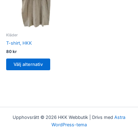
Kläder
T-shirt, HKK
80
kr
Den
Välj alternativ
här
produkten
har
flera
varianter.
De
olika
Upphovsrätt © 2026 HKK Webbutik | Drivs med
Astra
alternativen
WordPress-tema
kan
väljas