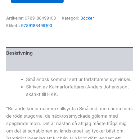
i
Småland
mängd
Artikelnr:
9789188499103
Kategori:
Böcker
Etikett:
9789188499103
Beskrivning
Ytterligare information
Småländsk sommar sett ur författarens synvinkel.
Skriven av Kalmarförfattaren Anders Johansson,
skänkt till HKK.
“Betande kor är numera sällsynta i Småland, men ännu finns
de röda stugorna, de näckrossmyckade gölarna med
speglande moln. Det är nästan så att jag måste fråga mig
om det är schablonen av landskapet jag tycker bäst om.
Samtidigt inser jag att klichén är något dött, endast ett