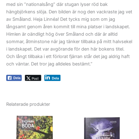
med sin ”nationalsång” där stugan lyser röd bak
hängbjörkens slöja. Den bilden är nog den vackraste jag vet
av Småland. Heja Linnéa! Det tycks mig som om jag
långsamt genom åren kommit till mina platser i landskapet.
Himlen är oändligt hög över Småland och där är alltid
sommar, åtminstone när jag tänker tillbaka på mitt halvsekel
i landskapet. Det var avgörande för den här bokens titel.
Och långt tillbaka i ett förlorat fjärran står det jag aldrig haft
och väntar. Det tror jag alldeles bestämt.”
Post
Dela
Dela
Relaterade produkter