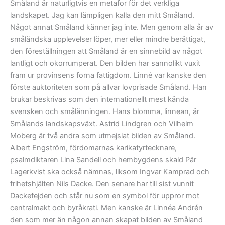
Småland är naturligtvis en metafor för det verkliga
landskapet. Jag kan lämpligen kalla den mitt Småland.
Något annat Småland känner jag inte. Men genom alla år av
småländska upplevelser löper, mer eller mindre berättigat,
den föreställningen att Småland är en sinnebild av något
lantligt och okorrumperat. Den bilden har sannolikt vuxit
fram ur provinsens forna fattigdom. Linné var kanske den
förste auktoriteten som på allvar lovprisade Småland. Han
brukar beskrivas som den internationellt mest kända
svensken och smålänningen. Hans blomma, linnean, är
Smålands landskapsväxt. Astrid Lindgren och Vilhelm
Moberg är två andra som utmejslat bilden av Småland.
Albert Engström, fördomarnas karikatyrtecknare,
psalmdiktaren Lina Sandell och hembygdens skald Pär
Lagerkvist ska också nämnas, liksom Ingvar Kamprad och
frihetshjälten Nils Dacke. Den senare har till sist vunnit
Dackefejden och står nu som en symbol för uppror mot
centralmakt och byråkrati. Men kanske är Linnéa Andrén
den som mer än någon annan skapat bilden av Småland