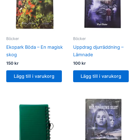
Böcker
Böcker
Ekopark Böda – En magisk
Uppdrag djurräddning –
skog
Lämnade
150
kr
100
kr
Lägg till i varukorg
Lägg till i varukorg