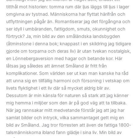
titthål mot historien: tomma rum där ljus läggs till ljus i lager
omgivna av tystnad. Människorna har flyttat härifrån och
utflyttningen pågår än. Romantiserar jag det förgångna och
ser idyll i umbäranden, fattigdom, smuts, okunnighet och
förtryck? Ja, min bild av den småländska landsbygden
(åtminstone i denna bok; knappast i en skildring jag tidigare
gjorde om torparna och deras liv) är utan tvekan nostalgisk,
en Lönnebergaversion med hagar och betande kor. Här
låtsas jag således att ämnet Småland är fritt från
komplikationer. Som världen ser ut kan man kanske ha råd
att unna sig en tillfällig harmoni och försoning i vetskap om
livets flyktighet i ett liv där så mycket aldrig blir av.
Dessutom är min känsla för naturen så stark att jag känner
mig hemma i miljöer som den är på god väg att ta tillbaka.
När jag rannsakar mitt medvetande förstår jag att jag har
samlat bilder och intryck, vilka sammantaget gett mig en
bild av Småland. Jag tror förresten att även de fattiga 1800-
talsmänniskorna ibland fann glädje i sina liv. Min bild av