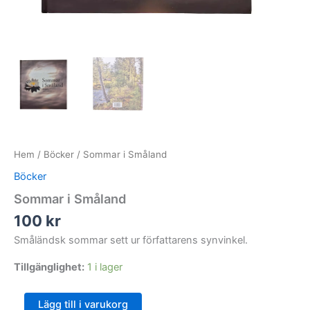
Hem
/
Böcker
/ Sommar i Småland
Böcker
Sommar i Småland
100
kr
Småländsk sommar sett ur författarens synvinkel.
Tillgänglighet:
1 i lager
Sommar
Lägg till i varukorg