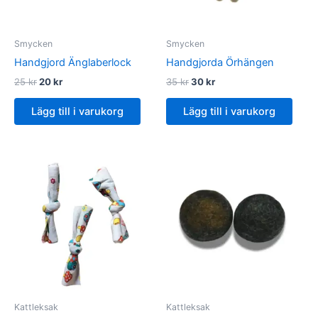
Smycken
Smycken
Handgjord Änglaberlock
Handgjorda Örhängen
Det
Det
Det
Det
25
kr
20
kr
35
kr
30
kr
ursprungliga
nuvarande
ursprungliga
nuvarande
priset
priset
priset
priset
Lägg till i varukorg
Lägg till i varukorg
var:
är:
var:
är:
25 kr.
20 kr.
35 kr.
30 kr.
Kattleksak
Kattleksak