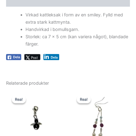
Ytterligare information
Virkad kattleksak i form av en smiley. Fylld med
extra stark kattmynta.
Handvirkad i bomullsgarn.
Storlek: ca 7 x 5 cm (kan variera något), blandade
färger.
Post
Dela
Dela
Relaterade produkter
Rea!
Rea!
Rea!
Rea!