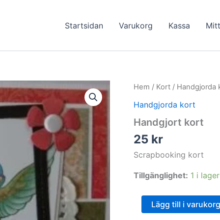
Startsidan
Varukorg
Kassa
Mit
Hem
/
Kort
/
Handgjorda 
Handgjorda kort
Handgjort kort
25
kr
Scrapbooking kort
Tillgänglighet:
1 i lager
Handgjort
Lägg till i varukor
kort
mängd