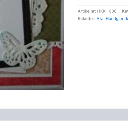
Artikelnr:
HKK-1606
Ka
Etiketter:
Alla
,
Handgjort k