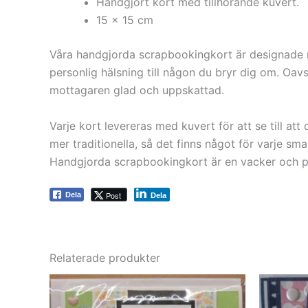
Handgjort kort med tillhörande kuvert.
15 x 15 cm
Våra handgjorda scrapbookingkort är designade me
personlig hälsning till någon du bryr dig om. Oavs
mottagaren glad och uppskattad.
Varje kort levereras med kuvert för att se till at
mer traditionella, så det finns något för varje smak
Handgjorda scrapbookingkort är en vacker och pers
Post
Dela
Dela
Relaterade produkter