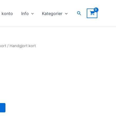
Sök
t konto
Info
Kategorier
kort
/ Handgjort kort
g