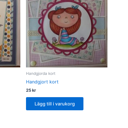
Handgjorda kort
Handgjort kort
25
kr
Lägg till i varukorg