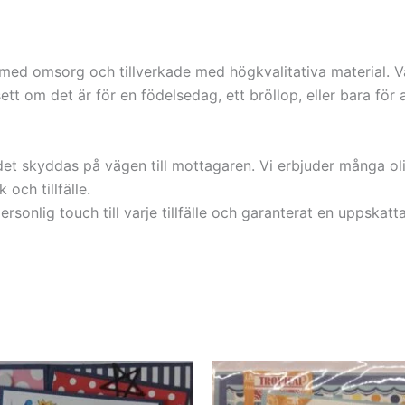
d omsorg och tillverkade med högkvalitativa material. Varj
ett om det är för en födelsedag, ett bröllop, eller bara för
t det skyddas på vägen till mottagaren. Vi erbjuder många o
 och tillfälle.
onlig touch till varje tillfälle och garanterat en uppskatt