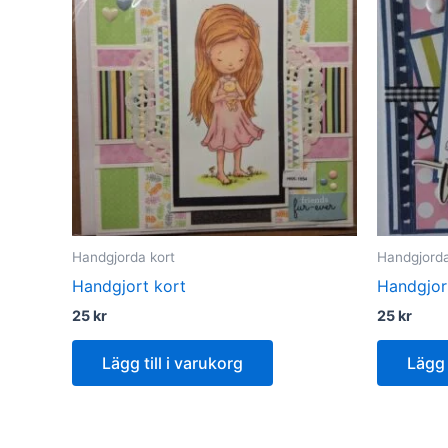
Handgjorda kort
Handgjorda
Handgjort kort
Handgjor
25
kr
25
kr
Lägg till i varukorg
Lägg 