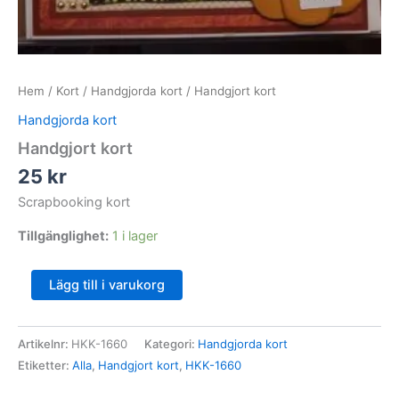
Hem
/
Kort
/
Handgjorda kort
/ Handgjort kort
Handgjorda kort
Handgjort kort
25
kr
Scrapbooking kort
Tillgänglighet:
1 i lager
Handgjort
Lägg till i varukorg
kort
mängd
Artikelnr:
HKK-1660
Kategori:
Handgjorda kort
Etiketter:
Alla
,
Handgjort kort
,
HKK-1660