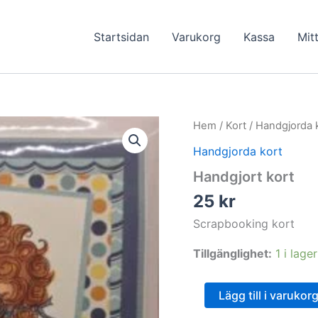
Startsidan
Varukorg
Kassa
Mit
Hem
/
Kort
/
Handgjorda 
Handgjorda kort
Handgjort kort
25
kr
Scrapbooking kort
Tillgänglighet:
1 i lager
Handgjort
Lägg till i varukor
kort
mängd