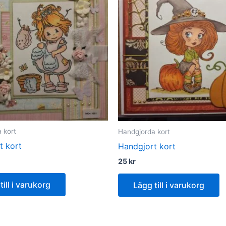
 kort
Handgjorda kort
t kort
Handgjort kort
25
kr
till i varukorg
Lägg till i varukorg