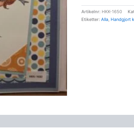
Artikelnr:
HKK-1650
Ka
Etiketter:
Alla
,
Handgjort k