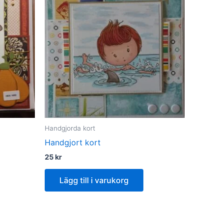
Handgjorda kort
Handgjort kort
25
kr
Lägg till i varukorg