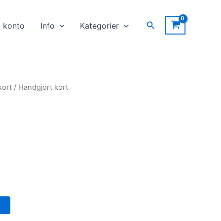
Sök
t konto
Info
Kategorier
kort
/ Handgjort kort
g