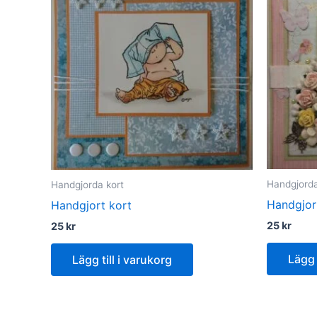
Handgjorda
Handgjorda kort
Handgjor
Handgjort kort
25
kr
25
kr
Lägg 
Lägg till i varukorg