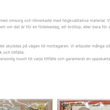
d omsorg och tillverkade med högkvalitativa material. Varj
ett om det är för en födelsedag, ett bröllop, eller bara för
t det skyddas på vägen till mottagaren. Vi erbjuder många o
 och tillfälle.
onlig touch till varje tillfälle och garanterat en uppskatt