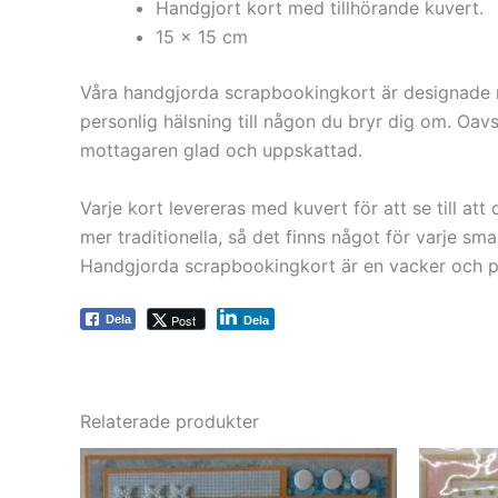
Handgjort kort med tillhörande kuvert.
15 x 15 cm
Våra handgjorda scrapbookingkort är designade me
personlig hälsning till någon du bryr dig om. Oavs
mottagaren glad och uppskattad.
Varje kort levereras med kuvert för att se till at
mer traditionella, så det finns något för varje smak
Handgjorda scrapbookingkort är en vacker och pers
Post
Dela
Dela
Relaterade produkter