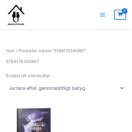
Hoppa
till
innehåll
Hem
/ Produkter märkta ”9789176340967”
9789176340967
Endast ett sökresultat